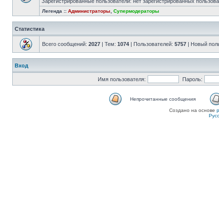
Зарегистрированные пользователи: нет зарегистрированных пользов
Легенда ::
Администраторы
,
Супермодераторы
Статистика
Всего сообщений:
2027
| Тем:
1074
| Пользователей:
5757
| Новый пол
Вход
Имя пользователя:
Пароль:
Непрочитанные сообщения
Создано на основе
Рус