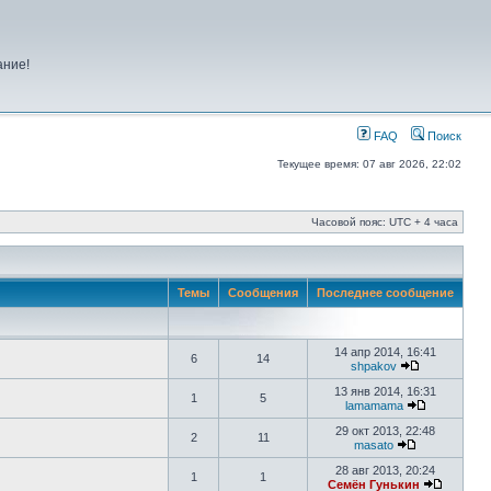
ание!
FAQ
Поиск
Текущее время: 07 авг 2026, 22:02
Часовой пояс: UTC + 4 часа
Темы
Сообщения
Последнее сообщение
14 апр 2014, 16:41
6
14
shpakov
13 янв 2014, 16:31
1
5
lamamama
29 окт 2013, 22:48
2
11
masato
28 авг 2013, 20:24
1
1
Семён Гунькин