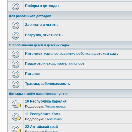
Поборы в детсадах
Для работников детсадов
Зарплата и льготы
Нагрузка, отчетность
О пребывании детей в детских садах
Интеллектуальное развитие ребёнка в детском саду
Присмотр и уход, прогулки, спорт
Питание
Травмы, заболеваемость
Детсады в моём населённом пункте
10 Республика Карелия
Подфорум:
Петрозаводск
11 Республика Коми
Подфорум:
Сыктывкар
22 Алтайский край
Подфорум:
Барнаул