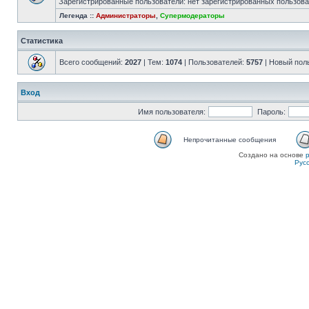
Зарегистрированные пользователи: нет зарегистрированных пользов
Легенда ::
Администраторы
,
Супермодераторы
Статистика
Всего сообщений:
2027
| Тем:
1074
| Пользователей:
5757
| Новый пол
Вход
Имя пользователя:
Пароль:
Непрочитанные сообщения
Создано на основе
Рус