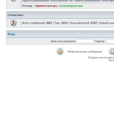
Зарегистрированные пользователи: нет зарегистрированных пользов
Легенда ::
Администраторы
,
Супермодераторы
Статистика
Всего сообщений:
2027
| Тем:
1074
| Пользователей:
5757
| Новый пол
Вход
Имя пользователя:
Пароль:
Непрочитанные сообщения
Создано на основе
Рус