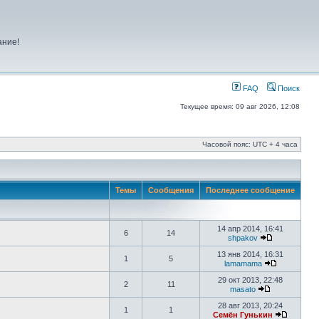
ание!
FAQ
Поиск
Текущее время: 09 авг 2026, 12:08
Часовой пояс: UTC + 4 часа
Темы
Сообщения
Последнее сообщение
14 апр 2014, 16:41
6
14
shpakov
13 янв 2014, 16:31
1
5
lamamama
29 окт 2013, 22:48
2
11
masato
28 авг 2013, 20:24
1
1
Семён Гунькин