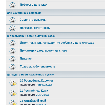
Поборы в детсадах
Для работников детсадов
Зарплата и льготы
Нагрузка, отчетность
О пребывании детей в детских садах
Интеллектуальное развитие ребёнка в детском саду
Присмотр и уход, прогулки, спорт
Питание
Травмы, заболеваемость
Детсады в моём населённом пункте
10 Республика Карелия
Подфорум:
Петрозаводск
11 Республика Коми
Подфорум:
Сыктывкар
22 Алтайский край
Подфорум:
Барнаул