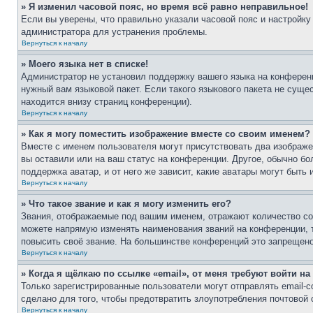
» Я изменил часовой пояс, но время всё равно неправильное!
Если вы уверены, что правильно указали часовой пояс и настройку
администратора для устранения проблемы.
Вернуться к началу
» Моего языка нет в списке!
Администратор не установил поддержку вашего языка на конференц
нужный вам языковой пакет. Если такого языкового пакета не сущ
находится внизу страниц конференции).
Вернуться к началу
» Как я могу поместить изображение вместе со своим именем?
Вместе с именем пользователя могут присутствовать два изображен
вы оставили или на ваш статус на конференции. Другое, обычно бо
поддержка аватар, и от него же зависит, какие аватары могут быт
Вернуться к началу
» Что такое звание и как я могу изменить его?
Звания, отображаемые под вашим именем, отражают количество с
можете напрямую изменять наименования званий на конференции, 
повысить своё звание. На большинстве конференций это запрещено
Вернуться к началу
» Когда я щёлкаю по ссылке «email», от меня требуют войти н
Только зарегистрированные пользователи могут отправлять email-
сделано для того, чтобы предотвратить злоупотребления почтовой
Вернуться к началу