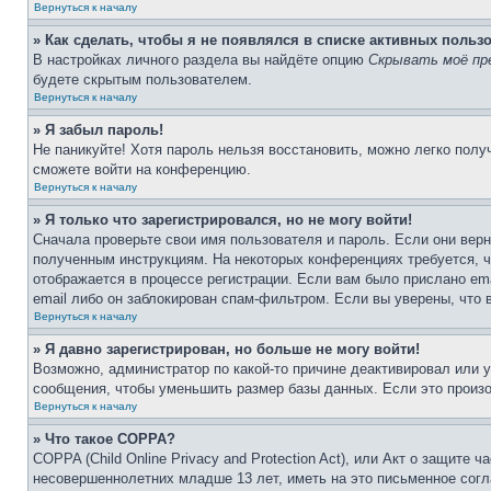
Вернуться к началу
» Как сделать, чтобы я не появлялся в списке активных польз
В настройках личного раздела вы найдёте опцию
Скрывать моё пр
будете скрытым пользователем.
Вернуться к началу
» Я забыл пароль!
Не паникуйте! Хотя пароль нельзя восстановить, можно легко пол
сможете войти на конференцию.
Вернуться к началу
» Я только что зарегистрировался, но не могу войти!
Сначала проверьте свои имя пользователя и пароль. Если они верн
полученным инструкциям. На некоторых конференциях требуется, 
отображается в процессе регистрации. Если вам было прислано em
email либо он заблокирован спам-фильтром. Если вы уверены, что 
Вернуться к началу
» Я давно зарегистрирован, но больше не могу войти!
Возможно, администратор по какой-то причине деактивировал или 
сообщения, чтобы уменьшить размер базы данных. Если это произош
Вернуться к началу
» Что такое COPPA?
COPPA (Child Online Privacy and Protection Act), или Акт о защите
несовершеннолетних младше 13 лет, иметь на это письменное согл