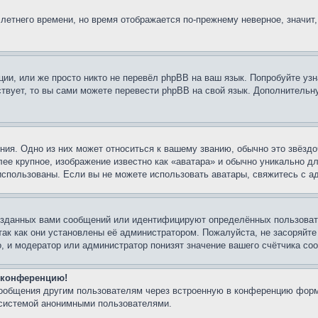
 летнего времени, но время отображается по-прежнему неверное, значит
ии, или же просто никто не перевёл phpBB на ваш язык. Попробуйте узн
ествует, то вы сами можете перевести phpBB на свой язык. Дополнител
ия. Одно из них может относиться к вашему званию, обычно это звёздо
лее крупное, изображение известно как «аватара» и обычно уникально д
ь использованы. Если вы не можете использовать аватары, свяжитесь с
озданных вами сообщений или идентифицируют определённых пользовате
так как они установлены её администратором. Пожалуйста, не засоряйт
, и модератор или администратор понизят значение вашего счётчика со
а конференцию!
сообщения другим пользователям через встроенную в конференцию форм
 системой анонимными пользователями.