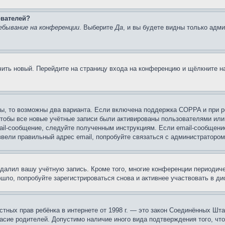
ователей?
ебывание на конференции
. Выберите
Да
, и вы будете видны только адм
учить новый. Перейдите на страницу входа на конференцию и щёлкните 
ы, то возможны два варианта. Если включена поддержка COPPA и при ре
чтобы все новые учётные записи были активированы пользователями или
ail-сообщение, следуйте полученным инструкциям. Если email-сообщение
ввели правильный адрес email, попробуйте связаться с администратором
удалил вашу учётную запись. Кроме того, многие конференции периоди
ло, попробуйте зарегистрироваться снова и активнее участвовать в ди
 частных прав ребёнка в интернете от 1998 г. — это закон Соединённых 
асие родителей. Допустимо наличие иного вида подтверждения того, чт