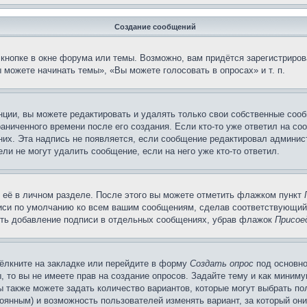
Создание сообщений
кнопке в окне форума или темы. Возможно, вам придётся зарегистриров
можете начинать темы», «Вы можете голосовать в опросах» и т. п.
ции, вы можете редактировать и удалять только свои собственные сооб
аниченного времени после его создания. Если кто-то уже ответил на со
 них. Эта надпись не появляется, если сообщение редактировал админис
ли не могут удалить сообщение, если на него уже кто-то ответил.
 её в личном разделе. После этого вы можете отметить флажком пункт
писи по умолчанию ко всем вашим сообщениям, сделав соответствующий
нить добавление подписи в отдельных сообщениях, убрав флажок
Присое
ёлкните на закладке или перейдите в форму
Создать опрос
под основно
, то вы не имеете прав на создание опросов. Задайте тему и как миним
ы также можете задать количество вариантов, которые могут выбрать п
тоянным) и возможность пользователей изменять вариант, за который он