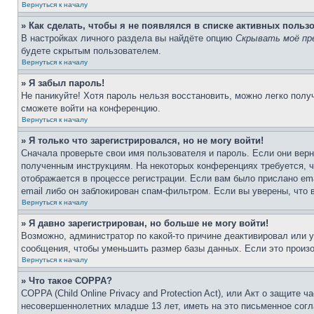
Вернуться к началу
» Как сделать, чтобы я не появлялся в списке активных польз
В настройках личного раздела вы найдёте опцию
Скрывать моё пр
будете скрытым пользователем.
Вернуться к началу
» Я забыл пароль!
Не паникуйте! Хотя пароль нельзя восстановить, можно легко пол
сможете войти на конференцию.
Вернуться к началу
» Я только что зарегистрировался, но не могу войти!
Сначала проверьте свои имя пользователя и пароль. Если они верн
полученным инструкциям. На некоторых конференциях требуется, 
отображается в процессе регистрации. Если вам было прислано em
email либо он заблокирован спам-фильтром. Если вы уверены, что 
Вернуться к началу
» Я давно зарегистрирован, но больше не могу войти!
Возможно, администратор по какой-то причине деактивировал или 
сообщения, чтобы уменьшить размер базы данных. Если это произош
Вернуться к началу
» Что такое COPPA?
COPPA (Child Online Privacy and Protection Act), или Акт о защите
несовершеннолетних младше 13 лет, иметь на это письменное согл