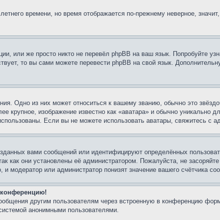
 летнего времени, но время отображается по-прежнему неверное, значит
ии, или же просто никто не перевёл phpBB на ваш язык. Попробуйте узн
ествует, то вы сами можете перевести phpBB на свой язык. Дополнител
ия. Одно из них может относиться к вашему званию, обычно это звёздо
лее крупное, изображение известно как «аватара» и обычно уникально д
ь использованы. Если вы не можете использовать аватары, свяжитесь с
озданных вами сообщений или идентифицируют определённых пользовате
так как они установлены её администратором. Пожалуйста, не засоряйт
, и модератор или администратор понизят значение вашего счётчика со
а конференцию!
сообщения другим пользователям через встроенную в конференцию форм
 системой анонимными пользователями.