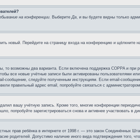
ователей?
ебывание на конференции
. Выберите
Да
, и вы будете видны только адм
учить новый. Перейдите на страницу входа на конференцию и щёлкните 
ы, то возможны два варианта. Если включена поддержка COPPA и при ре
чтобы все новые учётные записи были активированы пользователями или
ail-сообщение, следуйте полученным инструкциям. Если email-сообщение
ввели правильный адрес email, попробуйте связаться с администратором
удалил вашу учётную запись. Кроме того, многие конференции периоди
ло, попробуйте зарегистрироваться снова и активнее участвовать в ди
 частных прав ребёнка в интернете от 1998 г. — это закон Соединённых 
асие родителей. Допустимо наличие иного вида подтверждения того, чт