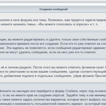
Создание сообщений
кнопке в окне форума или темы. Возможно, вам придётся зарегистриров
можете начинать темы», «Вы можете голосовать в опросах» и т. п.
ции, вы можете редактировать и удалять только свои собственные сооб
аниченного времени после его создания. Если кто-то уже ответил на со
 них. Эта надпись не появляется, если сообщение редактировал админис
ли не могут удалить сообщение, если на него уже кто-то ответил.
 её в личном разделе. После этого вы можете отметить флажком пункт
писи по умолчанию ко всем вашим сообщениям, сделав соответствующий
нить добавление подписи в отдельных сообщениях, убрав флажок
Присое
ёлкните на закладке или перейдите в форму
Создать опрос
под основно
, то вы не имеете прав на создание опросов. Задайте тему и как миним
ы также можете задать количество вариантов, которые могут выбрать п
тоянным) и возможность пользователей изменять вариант, за который он