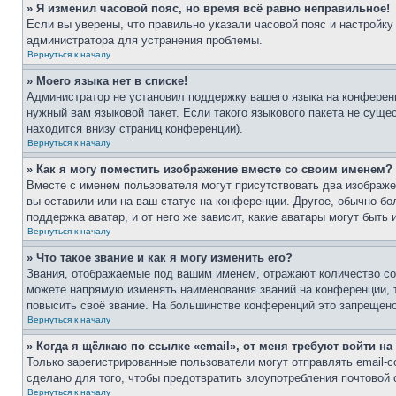
» Я изменил часовой пояс, но время всё равно неправильное!
Если вы уверены, что правильно указали часовой пояс и настройку
администратора для устранения проблемы.
Вернуться к началу
» Моего языка нет в списке!
Администратор не установил поддержку вашего языка на конференц
нужный вам языковой пакет. Если такого языкового пакета не сущ
находится внизу страниц конференции).
Вернуться к началу
» Как я могу поместить изображение вместе со своим именем?
Вместе с именем пользователя могут присутствовать два изображен
вы оставили или на ваш статус на конференции. Другое, обычно бо
поддержка аватар, и от него же зависит, какие аватары могут быт
Вернуться к началу
» Что такое звание и как я могу изменить его?
Звания, отображаемые под вашим именем, отражают количество с
можете напрямую изменять наименования званий на конференции, 
повысить своё звание. На большинстве конференций это запрещено
Вернуться к началу
» Когда я щёлкаю по ссылке «email», от меня требуют войти н
Только зарегистрированные пользователи могут отправлять email-
сделано для того, чтобы предотвратить злоупотребления почтовой
Вернуться к началу