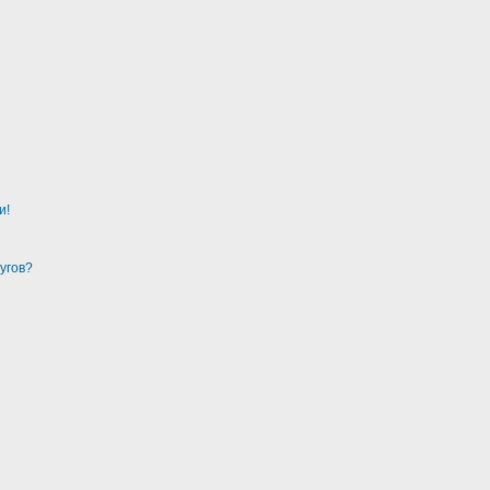
и!
угов?