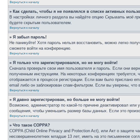
Вернуться к началу
» Как сделать, чтобы я не появлялся в списке активных польз
В настройках личного раздела вы найдёте опцию
Скрывать моё пр
будете скрытым пользователем.
Вернуться к началу
» Я забыл пароль!
Не паникуйте! Хотя пароль нельзя восстановить, можно легко пол
сможете войти на конференцию.
Вернуться к началу
» Я только что зарегистрировался, но не могу войти!
Сначала проверьте свои имя пользователя и пароль. Если они верн
полученным инструкциям. На некоторых конференциях требуется, 
отображается в процессе регистрации. Если вам было прислано em
email либо он заблокирован спам-фильтром. Если вы уверены, что 
Вернуться к началу
» Я давно зарегистрирован, но больше не могу войти!
Возможно, администратор по какой-то причине деактивировал или 
сообщения, чтобы уменьшить размер базы данных. Если это произош
Вернуться к началу
» Что такое COPPA?
COPPA (Child Online Privacy and Protection Act), или Акт о защите
несовершеннолетних младше 13 лет, иметь на это письменное согл