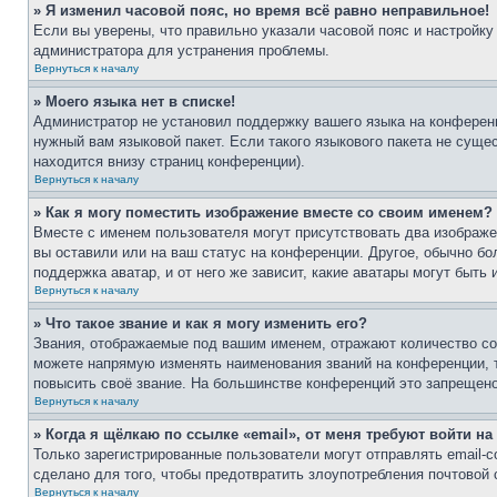
» Я изменил часовой пояс, но время всё равно неправильное!
Если вы уверены, что правильно указали часовой пояс и настройку
администратора для устранения проблемы.
Вернуться к началу
» Моего языка нет в списке!
Администратор не установил поддержку вашего языка на конференц
нужный вам языковой пакет. Если такого языкового пакета не сущ
находится внизу страниц конференции).
Вернуться к началу
» Как я могу поместить изображение вместе со своим именем?
Вместе с именем пользователя могут присутствовать два изображен
вы оставили или на ваш статус на конференции. Другое, обычно бо
поддержка аватар, и от него же зависит, какие аватары могут быт
Вернуться к началу
» Что такое звание и как я могу изменить его?
Звания, отображаемые под вашим именем, отражают количество с
можете напрямую изменять наименования званий на конференции, 
повысить своё звание. На большинстве конференций это запрещено
Вернуться к началу
» Когда я щёлкаю по ссылке «email», от меня требуют войти н
Только зарегистрированные пользователи могут отправлять email-
сделано для того, чтобы предотвратить злоупотребления почтовой
Вернуться к началу