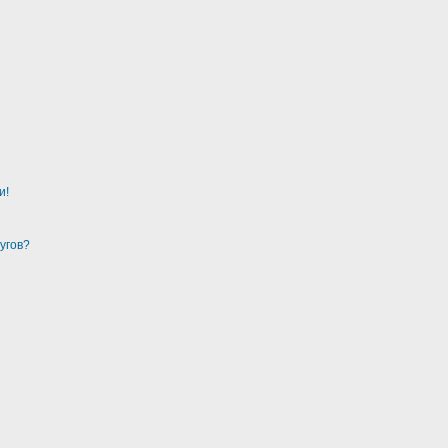
и!
угов?