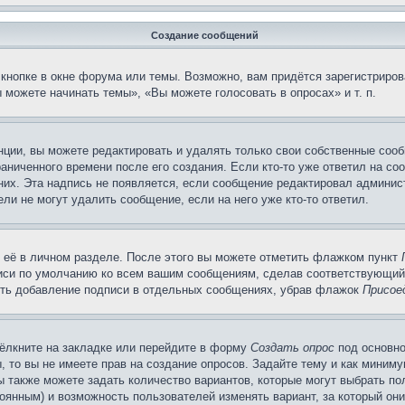
Создание сообщений
кнопке в окне форума или темы. Возможно, вам придётся зарегистриров
можете начинать темы», «Вы можете голосовать в опросах» и т. п.
ции, вы можете редактировать и удалять только свои собственные сооб
аниченного времени после его создания. Если кто-то уже ответил на со
 них. Эта надпись не появляется, если сообщение редактировал админис
ли не могут удалить сообщение, если на него уже кто-то ответил.
 её в личном разделе. После этого вы можете отметить флажком пункт
писи по умолчанию ко всем вашим сообщениям, сделав соответствующий
нить добавление подписи в отдельных сообщениях, убрав флажок
Присое
ёлкните на закладке или перейдите в форму
Создать опрос
под основно
, то вы не имеете прав на создание опросов. Задайте тему и как миним
ы также можете задать количество вариантов, которые могут выбрать п
тоянным) и возможность пользователей изменять вариант, за который он