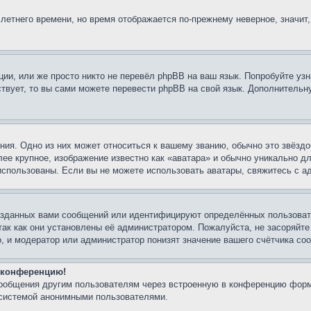
 летнего времени, но время отображается по-прежнему неверное, значит
ии, или же просто никто не перевёл phpBB на ваш язык. Попробуйте узн
ествует, то вы сами можете перевести phpBB на свой язык. Дополнител
ия. Одно из них может относиться к вашему званию, обычно это звёздо
лее крупное, изображение известно как «аватара» и обычно уникально д
ь использованы. Если вы не можете использовать аватары, свяжитесь с
озданных вами сообщений или идентифицируют определённых пользовате
так как они установлены её администратором. Пожалуйста, не засоряйт
, и модератор или администратор понизят значение вашего счётчика со
а конференцию!
сообщения другим пользователям через встроенную в конференцию форм
 системой анонимными пользователями.