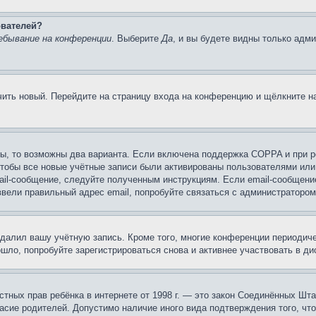
ователей?
ебывание на конференции
. Выберите
Да
, и вы будете видны только адм
учить новый. Перейдите на страницу входа на конференцию и щёлкните 
ы, то возможны два варианта. Если включена поддержка COPPA и при ре
чтобы все новые учётные записи были активированы пользователями или
ail-сообщение, следуйте полученным инструкциям. Если email-сообщение
ввели правильный адрес email, попробуйте связаться с администратором
удалил вашу учётную запись. Кроме того, многие конференции периоди
ло, попробуйте зарегистрироваться снова и активнее участвовать в ди
 частных прав ребёнка в интернете от 1998 г. — это закон Соединённых 
асие родителей. Допустимо наличие иного вида подтверждения того, чт