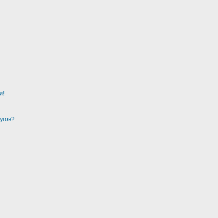
и!
угов?