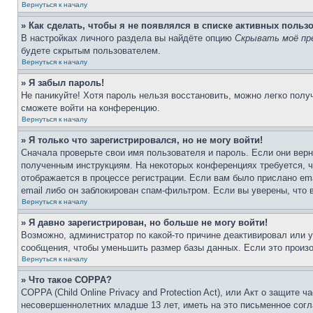
Вернуться к началу
» Как сделать, чтобы я не появлялся в списке активных польз
В настройках личного раздела вы найдёте опцию
Скрывать моё пр
будете скрытым пользователем.
Вернуться к началу
» Я забыл пароль!
Не паникуйте! Хотя пароль нельзя восстановить, можно легко пол
сможете войти на конференцию.
Вернуться к началу
» Я только что зарегистрировался, но не могу войти!
Сначала проверьте свои имя пользователя и пароль. Если они верн
полученным инструкциям. На некоторых конференциях требуется, 
отображается в процессе регистрации. Если вам было прислано em
email либо он заблокирован спам-фильтром. Если вы уверены, что 
Вернуться к началу
» Я давно зарегистрирован, но больше не могу войти!
Возможно, администратор по какой-то причине деактивировал или 
сообщения, чтобы уменьшить размер базы данных. Если это произош
Вернуться к началу
» Что такое COPPA?
COPPA (Child Online Privacy and Protection Act), или Акт о защите
несовершеннолетних младше 13 лет, иметь на это письменное согл