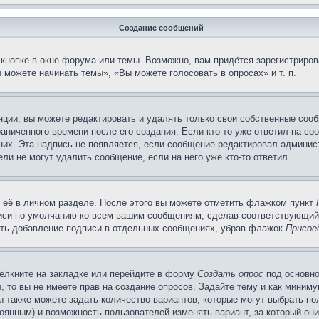
Создание сообщений
кнопке в окне форума или темы. Возможно, вам придётся зарегистриров
можете начинать темы», «Вы можете голосовать в опросах» и т. п.
ции, вы можете редактировать и удалять только свои собственные сооб
аниченного времени после его создания. Если кто-то уже ответил на со
 них. Эта надпись не появляется, если сообщение редактировал админис
ли не могут удалить сообщение, если на него уже кто-то ответил.
 её в личном разделе. После этого вы можете отметить флажком пункт
писи по умолчанию ко всем вашим сообщениям, сделав соответствующий
нить добавление подписи в отдельных сообщениях, убрав флажок
Присое
ёлкните на закладке или перейдите в форму
Создать опрос
под основно
, то вы не имеете прав на создание опросов. Задайте тему и как миним
ы также можете задать количество вариантов, которые могут выбрать п
тоянным) и возможность пользователей изменять вариант, за который он