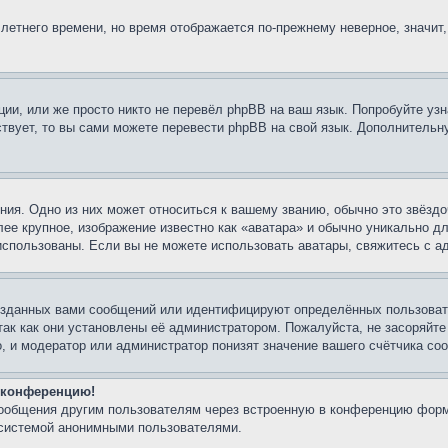
 летнего времени, но время отображается по-прежнему неверное, значит
ии, или же просто никто не перевёл phpBB на ваш язык. Попробуйте узн
ествует, то вы сами можете перевести phpBB на свой язык. Дополнител
ия. Одно из них может относиться к вашему званию, обычно это звёздо
лее крупное, изображение известно как «аватара» и обычно уникально д
ь использованы. Если вы не можете использовать аватары, свяжитесь с
озданных вами сообщений или идентифицируют определённых пользовате
так как они установлены её администратором. Пожалуйста, не засоряйт
, и модератор или администратор понизят значение вашего счётчика со
а конференцию!
сообщения другим пользователям через встроенную в конференцию форм
 системой анонимными пользователями.