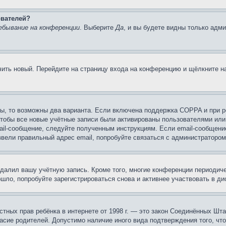
ователей?
ебывание на конференции
. Выберите
Да
, и вы будете видны только адм
учить новый. Перейдите на страницу входа на конференцию и щёлкните 
ы, то возможны два варианта. Если включена поддержка COPPA и при ре
чтобы все новые учётные записи были активированы пользователями или
ail-сообщение, следуйте полученным инструкциям. Если email-сообщение
ввели правильный адрес email, попробуйте связаться с администратором
удалил вашу учётную запись. Кроме того, многие конференции периоди
ло, попробуйте зарегистрироваться снова и активнее участвовать в ди
 частных прав ребёнка в интернете от 1998 г. — это закон Соединённых 
асие родителей. Допустимо наличие иного вида подтверждения того, чт