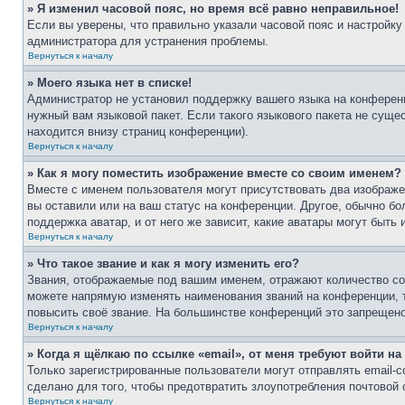
» Я изменил часовой пояс, но время всё равно неправильное!
Если вы уверены, что правильно указали часовой пояс и настройку
администратора для устранения проблемы.
Вернуться к началу
» Моего языка нет в списке!
Администратор не установил поддержку вашего языка на конференц
нужный вам языковой пакет. Если такого языкового пакета не сущ
находится внизу страниц конференции).
Вернуться к началу
» Как я могу поместить изображение вместе со своим именем?
Вместе с именем пользователя могут присутствовать два изображен
вы оставили или на ваш статус на конференции. Другое, обычно бо
поддержка аватар, и от него же зависит, какие аватары могут быт
Вернуться к началу
» Что такое звание и как я могу изменить его?
Звания, отображаемые под вашим именем, отражают количество с
можете напрямую изменять наименования званий на конференции, 
повысить своё звание. На большинстве конференций это запрещено
Вернуться к началу
» Когда я щёлкаю по ссылке «email», от меня требуют войти н
Только зарегистрированные пользователи могут отправлять email-
сделано для того, чтобы предотвратить злоупотребления почтовой
Вернуться к началу